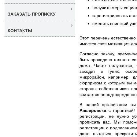
получить меры социа
ЗАКАЗАТЬ ПРОПИСКУ
зарегистрировать авт
сменить воинский уче
КОНТАКТЫ
Этот перечень естественно
имеется своя мотивация дл
Согласно закону,
временн
быть проведена только с со
дома. Часто получается, 
заходит в тупик, особ
микрорайон, например, д
сюрпризом с которым вы мо
стороны собственников по
считается неподтвержденной,
В нашей организации в
Апшеронске
с гарантией!
регистрации, не нужно у
прописать вас. Мы помо
регистрации с подписанием 
даже пытаться прекратит