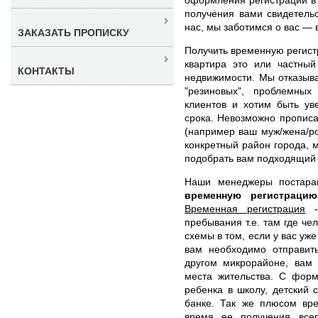
получения вами свидетель
нас, мы заботимся о вас — 
ЗАКАЗАТЬ ПРОПИСКУ
Получить временную регист
квартира это или частный
КОНТАКТЫ
недвижимости. Мы отказыв
"резиновых", проблемных
клиентов и хотим быть ув
срока. Невозможно прописат
(например ваш муж/жена/ро
конкретный район города, 
подобрать вам подходящий 
Наши менеджеры постар
временную регистрац
Временная регистрация
- 
пребывания т.е. там где че
схемы в том, если у вас уж
вам необходимо отправит
другом микрорайоне, вам 
места жительства. С форм
ребенка в школу, детский с
банке. Так же плюсом вре
время ее получения все